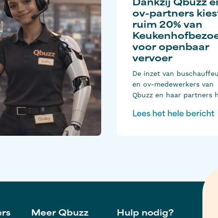
Dankzij Qbuzz e
ov-partners kies
ruim 20% van
Keukenhofbezoe
voor openbaar
vervoer
De inzet van buschauffe
en ov-medewerkers van
Qbuzz en haar partners h
dit seizoen geleid tot gro
Lees het hele bericht
het gebruik van openbaa
vervoer naar Keukenhof.
20 procent van alle
bezoekers koos voor bus
trein, waarmee het aand
ov-reizigers opnieuw duid
is toegenomen. Dat is ee
belangrijke ontwikkeling:
minder verkeersdrukte in
Bollenstreek en betere
ers
Meer Qbuzz
Hulp nodig?