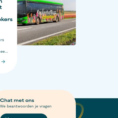
n
t
kers
urs
eeft
ei in
r
 Ruim
 en
eel
elijk
n
Chat met ons
We beantwoorden je vragen
 de