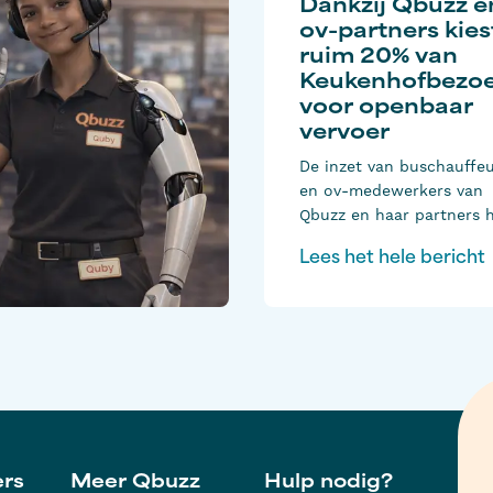
Dankzij Qbuzz e
ov-partners kies
ruim 20% van
Keukenhofbezoe
voor openbaar
vervoer
De inzet van buschauffe
en ov-medewerkers van
Qbuzz en haar partners h
dit seizoen geleid tot gro
Lees het hele bericht
het gebruik van openbaa
vervoer naar Keukenhof.
20 procent van alle
bezoekers koos voor bus
trein, waarmee het aand
ov-reizigers opnieuw duid
is toegenomen. Dat is ee
belangrijke ontwikkeling:
minder verkeersdrukte in
Bollenstreek en betere
ers
Meer Qbuzz
Hulp nodig?