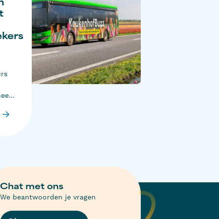
n
t
kers
urs
eeft
ei in
r
 Ruim
 en
eel
elijk
n
Chat met ons
We beantwoorden je vragen
 de