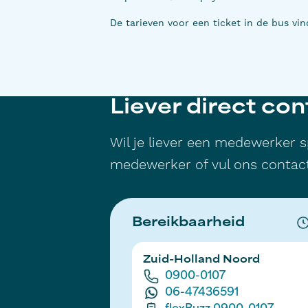
De tarieven voor een ticket in de bus vi
Liever direct co
Wil je liever een medewerker 
medewerker of vul ons contact
Bereikbaarheid
Zuid-Holland Noord
0900-0107
06-47436591