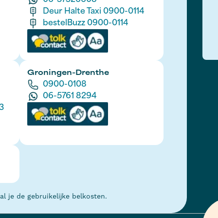
06-57526608
Deur Halte Taxi 0900-0114
bestelBuzz 0900-0114
Groningen-Drenthe
0900-0108
06-5761 8294
3
 je de gebruikelijke belkosten.