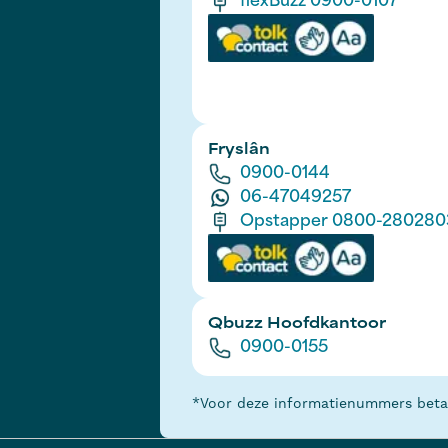
flexBuzz 0900-0107
Fryslân
0900-0144
06-47049257
Opstapper 0800-280280
Qbuzz Hoofdkantoor
0900-0155
*Voor deze informatienummers betaal