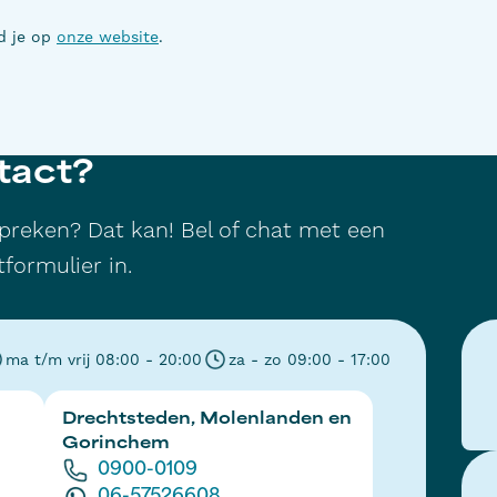
nd je op
onze website
.
ntact?
spreken? Dat kan! Bel of chat met een
formulier in.
ma t/m vrij 08:00 - 20:00
za - zo 09:00 - 17:00
Drechtsteden, Molenlanden en
Gorinchem
0900-0109