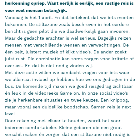
herkenning opriep. Want eerlijk is eerlijk, een rustige reis is
voor veel mensen belangrijk.
Vandaag is het 1 april. En dat betekent dat we iets moeten
bekennen. De stiltezone zoals beschreven in het eerdere
bericht is geen pilot die we daadwerkelijk gaan invoeren.
Maar de gedachte erachter is wél serieus. Dagelijks reizen
mensen met verschillende wensen en verwachtingen. De
één belt, luistert muziek of kijkt video’s. De ander zoekt
juist rust. Die combinatie kan soms zorgen voor irritatie of
overlast. En dat is niet nodig vinden wij.
Met deze actie willen we aandacht vragen voor iets waar
we allemaal invloed op hebben: hoe we ons gedragen in de
bus. De komende tijd maken we goed reisgedrag zichtbaar
én leuk in de videoreeks Game on. In onze social video’s
zie je herkenbare situaties en twee keuzes. Een knipoog,
maar vooral een duidelijke boodschap. Samen reis je next
level.
Door rekening met elkaar te houden, wordt het voor
iedereen comfortabeler. Kleine gebaren die een groot
verschil maken én zorgen dat een stiltezone niet nodig is