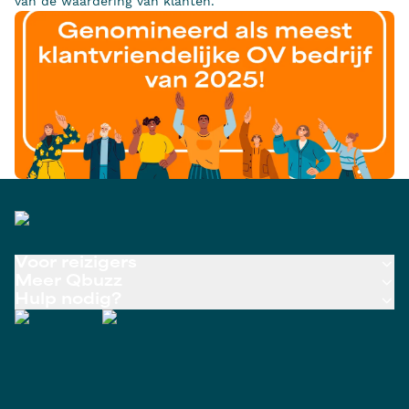
van de waardering van klanten.
Voor reizigers
Meer Qbuzz
Hulp nodig?