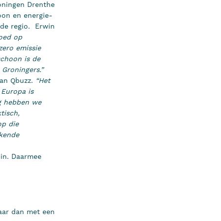
roningen Drenthe
oon en energie-
 de regio. Erwin
goed op
zero emissie
 schoon is de
 Groningers.”
van Qbuzz.
“Het
 Europa is
g hebben we
tisch,
op die
ekende
 in. Daarmee
maar dan met een