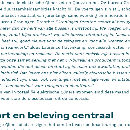
tie van de elektrische Qliner zetten Qbuzz en het OV-bureau G
e duurzaamheidsambities kracht bij. De voertuigen zijn stil, sch
 concreet resultaat van jarenlange samenwerking en innovatie in
bureau Groningen-Drenthe:
“Groningen Drenthe scoort al heel 
meer dan de helft van alle bussen is uitstootvrij. We voegen 54 
toe, zodat bijna driekwart van alle bussen uitstootvrij is. Naast
heel stil, goed nieuws voor de reizigers en voor alle Drenten en
is teamwork,”
aldus Laurence Hovenkamp, concessiedirecteur 
, partnerschap en realisme. De markt voor emissievrije bussen in
kzij onze samenwerking met het OV-bureau en producent Yuton
vonden die niet alleen uitstootvrij is, maar ook kwalitatief, prak
nclusief. Dat levert ons niet alleen volledig elektrische bussen 
efficiënt zijn, maar ook voertuigen met een lage vloer en uitst
d – een aanwinst voor reizigers én chauffeurs.”
n van in totaal 54 elektrische Qliners stromen eind deze maand
 voor stap de dieselbussen uit de concessie.
t en beleving centraal
ge Qliner biedt reizigers het comfort van een luxe touringcar, 