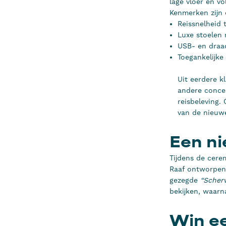
lage vloer én vo
Kenmerken zijn
Reissnelheid 
Luxe stoelen
USB- en draad
Toegankelijke 
Uit eerdere k
andere conce
reisbeleving.
van de nieuw
Een ni
Tijdens de cere
Raaf ontworpen 
gezegde
“Scherv
bekijken, waarn
Win ee