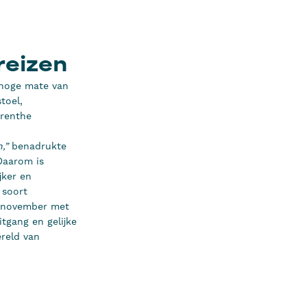
reizen
 hoge mate van
toel,
Drenthe
,”
benadrukte
“Daarom is
jker en
 soort
d november met
tgang en gelijke
reld van