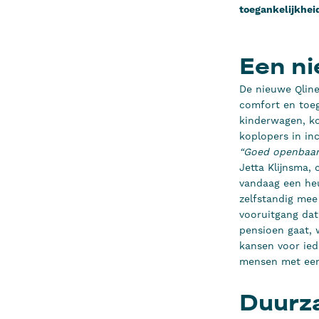
toegankelijkhei
Een ni
De nieuwe Qline
comfort en toega
kinderwagen, ko
koplopers in i
“Goed openbaar 
Jetta Klijnsma,
vandaag een heu
zelfstandig mee
vooruitgang dat
pensioen gaat, 
kansen voor ied
mensen met een 
Duurza