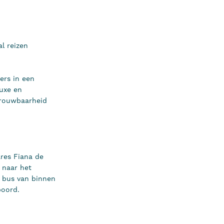
al reizen
ers in een
uxe en
etrouwbaarheid
res Fiana de
 naar het
 bus van binnen
 boord.