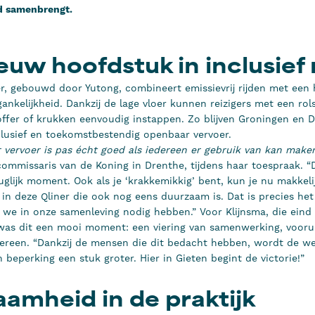
d samenbrengt.
euw hoofdstuk in inclusief 
r, gebouwd door Yutong, combineert emissievrij rijden met een
nkelijkheid. Dankzij de lage vloer kunnen reizigers met een rols
ffer of krukken eenvoudig instappen. Zo blijven Groningen en 
nclusief en toekomstbestendig openbaar vervoer.
vervoer is pas écht goed als iedereen er gebruik van kan maken
 commissaris van de Koning in Drenthe, tijdens haar toespraak. 
glijk moment. Ook als je ‘krakkemikkig’ bent, kun je nu makkeli
 in deze Qliner die ook nog eens duurzaam is. Dat is precies het
 we in onze samenleving nodig hebben.” Voor Klijnsma, die ein
was dit een mooi moment: een viering van samenwerking, voorui
ereen. “Dankzij de mensen die dit bedacht hebben, wordt de we
beperking een stuk groter. Hier in Gieten begint de victorie!”
amheid in de praktijk