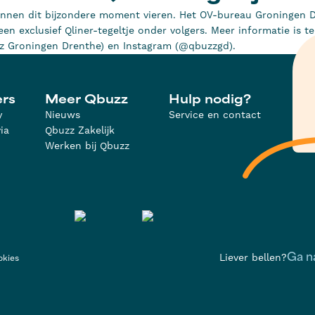
unnen dit bijzondere moment vieren. Het OV-bureau Groningen 
en exclusief Qliner-tegeltje onder volgers. Meer informatie is t
z Groningen Drenthe) en Instagram (@qbuzzgd).
ers
Meer Qbuzz
Hulp nodig?
y
Nieuws
Service en contact
ia
Qbuzz Zakelijk
Werken bij Qbuzz
Liever bellen?
Ga n
okies