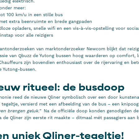
lledig elektrisch.
 onder meer:
tot 100 km/u in een stille bus
 met extra beenruimte en brede gangpaden
loze opladers, snelle wifi en een vis-à-vis-opstelling voor socia
instap voor alle reizigers
lantonderzoeken van marktonderzoeker Newcom blijkt dat reizig
ssie van Qbuzz de Yutong bussen hoog waarderen op comfort, l
 Chauffeurs zijn bovendien enthousiast over de rijervaring en b
e Yutong-bussen.
euw ritueel: de busdoop
monie reed de nieuwe Qliner symbolisch over een door kunstena
tegeltje, versierd met een afbeelding van de bus – een knipoog
en brengen geluk.”
Na de officiële doop konden genodigden de
a de Qliner zijn eerste rit maakte – ditmaal mét passagiers aan
n uniek Qliner-tegeltje!