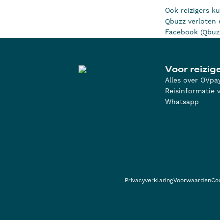
Ook reizigers k
Qbuzz verloten e
Facebook (Qbuz
Voor reizig
Alles over OVpa
Reisinformatie v
Whatsapp
Privacyverklaring
Voorwaarden
Co