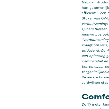
Met de introduc
hun gezamenlijk
efficiënt – een
Stoker van OV-
verduurzaming: 
Qliners hieraan 
nieuwe bus ook 
“Verduurzaming 
vraagt om visie
uitdagend. Dan
een oplossing ge
comfortabel en i
betrouwbaar en 
toegankelijkhei
De eerste busse
verdwijnen stap
Comfor
De 15 meter lan