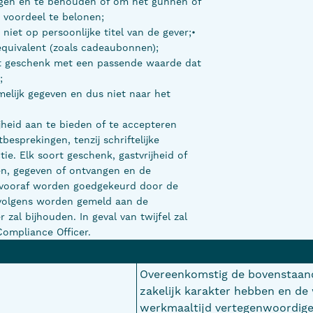
rijgen en te behouden of om het gunnen of
 voordeel te belonen;
iet op persoonlijke titel van de gever;•
equivalent (zoals cadeaubonnen);
oort geschenk met een passende waarde dat
;
melijk gegeven en dus niet naar het
jheid aan te bieden of te accepteren
esprekingen, tenzij schriftelijke
ie. Elk soort geschenk, gastvrijheid of
n, gegeven of ontvangen en de
t vooraf worden goedgekeurd door de
ervolgens worden gemeld aan de
 zal bijhouden. In geval van twijfel zal
Compliance Officer.
Overeenkomstig de bovenstaan
zakelijk karakter hebben en d
werkmaaltijd vertegenwoordige