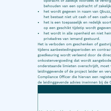
opdracht of zakelijk voordeel te verk
behouden van een opdracht of zakelijk
het wordt gegeven in naam van Qbuzz, n
het bestaat niet uit cash of een cash-
het is een toepasselijk en redelijk s
op een geschikt tijdstip wordt gegeven
het wordt in alle openheid en niet hei
privéadres van iemand gestuurd.
Het is verboden om geschenken of gastvri
tijdens aanbestedingsperioden en contractb
goedkeuring wordt verleend door de direct
onkostenvergoeding dat wordt aangebode
onderstaande limieten overschrijdt, moe
leidinggevende of de project leider en v
Compliance Officer die hiervan een register
de leidinggevende advies inwinnen bij de 