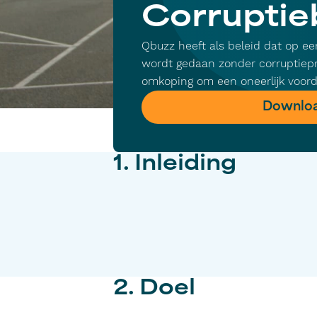
Corruptie
Qbuzz heeft als beleid dat op ee
wordt gedaan zonder corruptiepra
omkoping om een oneerlijk voord
Downloa
1. Inleiding
2. Doel