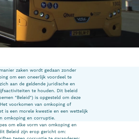
ke manier zaken wordt gedaan zonder
ing om een oneerlijk voordeel te
 zich aan de geldende juridische en
fsactiviteiten te houden. Dit beleid
oemen "Beleid") is opgesteld om deze
 Het voorkomen van omkoping of
et is een morele kwestie en een wettelijk
an omkoping en corruptie.
cipes om elke vorm van omkoping en
it Beleid zijn erop gericht om:
riften tegen corruptie te garanderen;