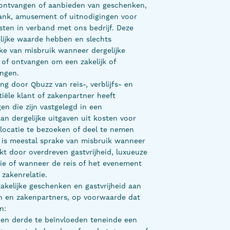
 ontvangen of aanbieden van geschenken,
dank, amusement of uitnodigingen voor
ten in verband met ons bedrijf. Deze
delijke waarde hebben en slechts
ke van misbruik wanneer dergelijke
 of ontvangen om een zakelijk of
angen.
g door Qbuzz van reis-, verblijfs- en
iële klant of zakenpartner heeft
n die zijn vastgelegd in een
n dergelijke uitgaven uit kosten voor
fslocatie te bezoeken of deel te nemen
r is meestal sprake van misbruik wanneer
t door overdreven gastvrijheid, luxueuze
tie of wanneer de reis of het evenement
 zakenrelatie.
akelijke geschenken en gastvrijheid aan
n en zakenpartners, op voorwaarde dat
n:
en derde te beïnvloeden teneinde een