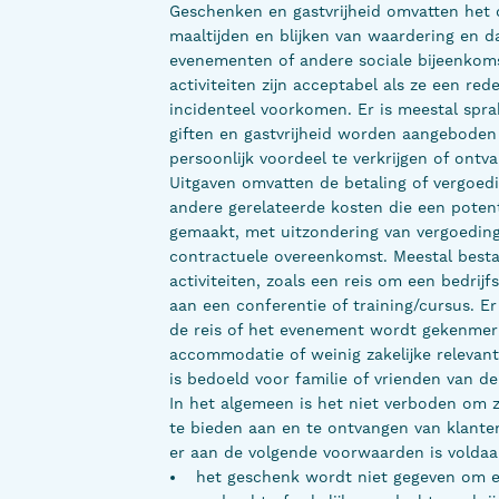
Geschenken en gastvrijheid omvatten het
maaltijden en blijken van waardering en 
evenementen of andere sociale bijeenkoms
activiteiten zijn acceptabel als ze een re
incidenteel voorkomen. Er is meestal spra
giften en gastvrijheid worden aangeboden
persoonlijk voordeel te verkrijgen of ontv
Uitgaven omvatten de betaling of vergoedin
andere gerelateerde kosten die een potent
gemaakt, met uitzondering van vergoedinge
contractuele overeenkomst. Meestal bestaa
activiteiten, zoals een reis om een bedrij
aan een conferentie of training/cursus. E
de reis of het evenement wordt gekenmerk
accommodatie of weinig zakelijke relevan
is bedoeld voor familie of vrienden van de
In het algemeen is het niet verboden om z
te bieden aan en te ontvangen van klante
er aan de volgende voorwaarden is voldaa
het geschenk wordt niet gegeven om e