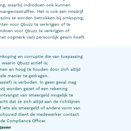
ng, waarbij individuen ook kunnen
vangenisstraffen. Het is ook een misdrijf
szins te worden betrokken bij omkoping,
ten voor Qbuzz te verkrijgen of te
ndoen voor Qbuzz te verkrijgen of
het oogmerk van) persoonlijk gewin hoeft
mkoping en corruptie die van toepassing
d waarin Qbuzz actief is;
en en hoog te houden door zich altijd
nele manier te gedragen.
ssief) is verboden. In geen geval mag
zij worden gezet of een rekening
ntvangst van smeergeld mogelijk te
t dat ze zich altijd aan de richtlijnen
of iets als smeergeld of andere vorm van
eschouwd dient de medewerker contact
de Compliance Officer.
tgaven