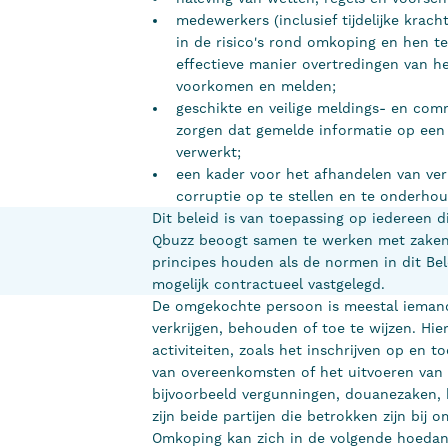
medewerkers (inclusief tijdelijke krach
in de risico's rond omkoping en hen te
effectieve manier overtredingen van h
voorkomen en melden;
geschikte en veilige meldings- en com
zorgen dat gemelde informatie op een 
verwerkt;
een kader voor het afhandelen van ver
corruptie op te stellen en te onderho
Dit beleid is van toepassing op iedereen d
Qbuzz beoogt samen te werken met zakenp
principes houden als de normen in dit Be
mogelijk contractueel vastgelegd.
De omgekochte persoon is meestal iemand
verkrijgen, behouden of toe te wijzen. Hier
activiteiten, zoals het inschrijven op en 
van overeenkomsten of het uitvoeren van 
bijvoorbeeld vergunningen, douanezaken, 
zijn beide partijen die betrokken zijn bij
Omkoping kan zich in de volgende hoeda