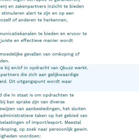
ten) en zakenpartners inzicht te bieden
 stimuleren alert te zijn en op een
enzelf of anderen te herkennen,
municatiekanalen te bieden en ervoor te
juiste en effectieve manier wordt
moedelijke gevallen van omkoping of
uden.
ie bij en/of in opdracht van Qbuzz werkt.
artners die zich aan gelijkwaardige
leid. Dit uitgangspunt wordt waar
 die in staat is om opdrachten te
bij kan sprake zijn van diverse
toewijzen van aanbestedingen, het sluiten
administratieve taken op het gebied van
belastingen of import/export. Meestal
 omkoping, op zoek naar persoonlijk gewin.
nigheden voordoen: