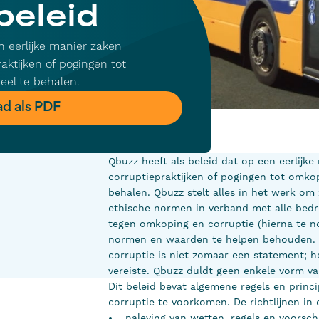
beleid
n eerlijke manier zaken
ktijken of pogingen tot
eel te behalen.
d als PDF
Qbuzz heeft als beleid dat op een eerlij
corruptiepraktijken of pogingen tot omkop
behalen. Qbuzz stelt alles in het werk om
ethische normen in verband met alle bedrij
tegen omkoping en corruptie (hierna te n
normen en waarden te helpen behouden.
corruptie is niet zomaar een statement; h
vereiste. Qbuzz duldt geen enkele vorm v
Dit beleid bevat algemene regels en prin
corruptie te voorkomen. De richtlijnen in d
naleving van wetten, regels en voorsch