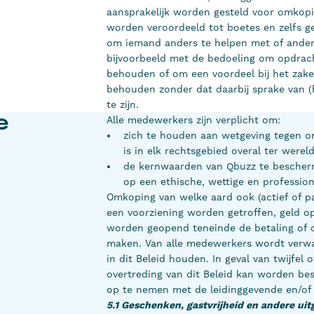
aansprakelijk worden gesteld voor omkopi
worden veroordeeld tot boetes en zelfs ge
om iemand anders te helpen met of ander
bijvoorbeeld met de bedoeling om opdrach
behouden of om een voordeel bij het zake
behouden zonder dat daarbij sprake van (
te zijn.
Alle medewerkers zijn verplicht om:
e
zich te houden aan wetgeving tegen o
is in elk rechtsgebied overal ter werel
de kernwaarden van Qbuzz te bescherm
op een ethische, wettige en professio
Omkoping van welke aard ook (actief of pa
een voorziening worden getroffen, geld op
worden geopend teneinde de betaling of o
maken. Van alle medewerkers wordt verwach
in dit Beleid houden. In geval van twijfel 
overtreding van dit Beleid kan worden b
op te nemen met de leidinggevende en/of 
5.1 Geschenken, gastvrijheid en andere ui